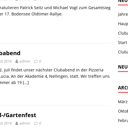
NEU
ratulieren Patrick Seitz und Michael Vogt zum Gesamtsieg
er 17. Bodensee Oldtimer-Rallye.
Jahre
Haup
Club
Start
Club
babend
Juli 2016
admin
0
NEU
. Juli findet unser nächster Clubabend in der Pizzeria
 Lucia, An der Akademie 4, Nellingen, statt. Wir treffen uns
immer ab 19
[…]
ARC
März
Okto
ll-/Gartenfest
Febr
Juli 2016
admin
0