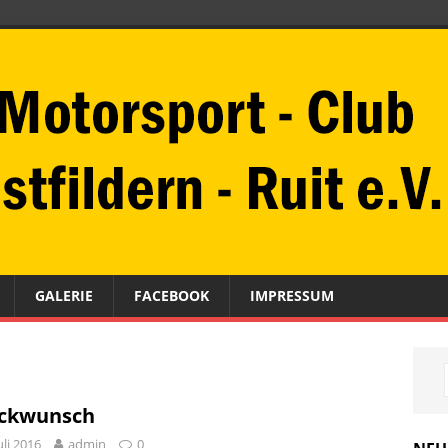
GALERIE
FACEBOOK
IMPRESSUM
ckwunsch
Juli 2016
admin
0