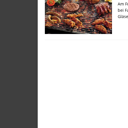
Am Fr
bei F
Gläse