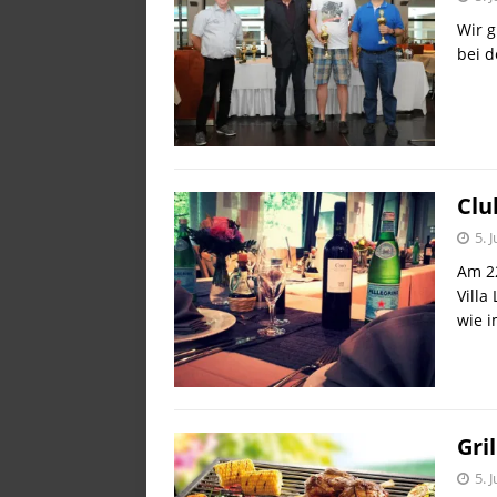
Wir g
bei d
Clu
5. 
Am 22
Villa
wie 
Gri
5. 