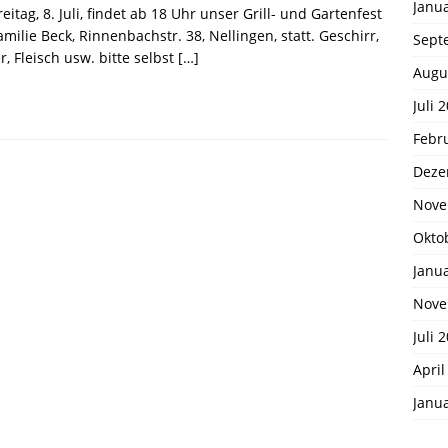
Janu
eitag, 8. Juli, findet ab 18 Uhr unser Grill- und Gartenfest
amilie Beck, Rinnenbachstr. 38, Nellingen, statt. Geschirr,
Sept
r, Fleisch usw. bitte selbst
[…]
Augu
Juli 
Febr
Deze
Nove
Okto
Janu
Nove
Juli 
April
Janu