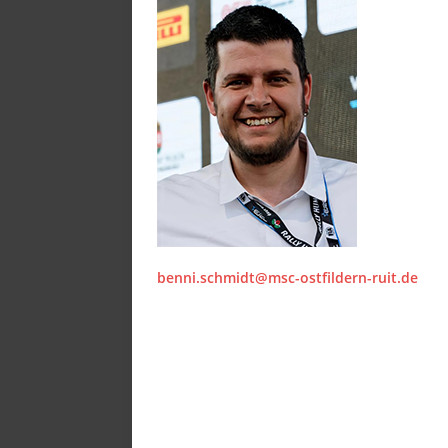
benni.schmidt@msc-ostfildern-ruit.de