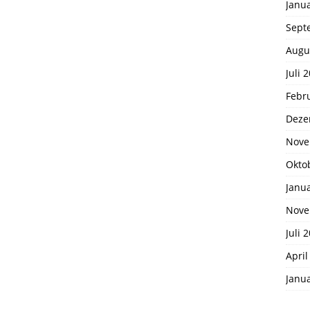
Janu
Sept
Augu
Juli 
Febr
Deze
Nove
Okto
Janu
Nove
Juli 
April
Janu