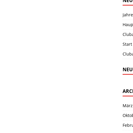
NEU
Jahre
Haup
Club
Start
Club
NEU
ARC
März
Okto
Febr